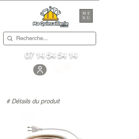
ME
NU
07 14 54 54 14
# Détails du produit