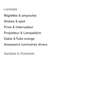
Luminaire
Réglettes & ampoules
Globes & spot
Prise & Interrupteur
Projecteur & Lampadaire
Cable & Tube orange
Accessoirs luminaires divers
Sanitaire & Plomberie
Sanitaire
Outillage
Outils à main
Agricole
Electro Portatif
Matériel de chantier
Sécurité