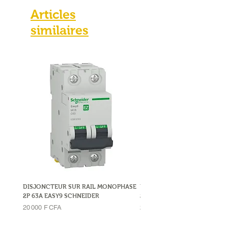
Articles
similaires
DISJONCTEUR SUR RAIL MONOPHASE
DISJONCTEUR SUR RAIL MO
2P 63A EASY9 SCHNEIDER
2P 32A LEGRAND
Prix
Prix
20 000 F CFA
23 000 F CFA