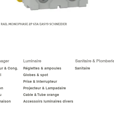
 RAIL MONOPHASE 2P 63A EASY9 SCHNEIDER
nager
Luminaire
Sanitaire & Plomberi
eur & Cong.
Réglettes & ampoules
Sanitaire
i
Globes & spot
Prise & Interrupteur
on
Projecteur & Lampadaire
u
Cable & Tube orange
maison
Accessoirs luminaires divers