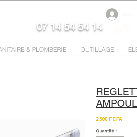
Log I
07 14 54 54 14
ANITAIRE & PLOMBERIE
OUTILLAGE
EL
REGLETT
AMPOUL
Prix
2 500 F CFA
Quantité
*