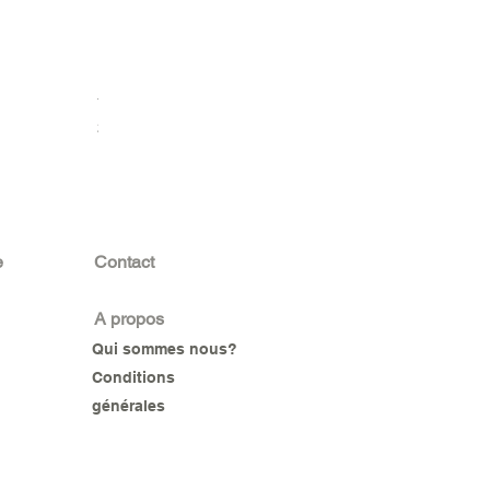
DISJONCTEUR SUR RAIL MONOPHASE 2P 32A LEGRAND
Prix
23 000 F CFA
e
Contact
A propos
Qui sommes nous?
Conditions
générales