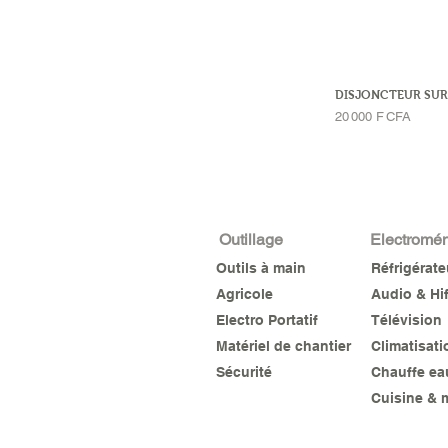
DISJONCTEUR SUR
Prix
20 000 F CFA
Outillage
Electromé
Outils à main
Réfrigérat
Agricole
Audio & Hif
Electro Portatif
Télévision
Matériel de chantier
Climatisati
Sécurité
Chauffe ea
Cuisine & 