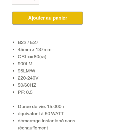
Ajouter au panier
B22 / E27
45mm x 137mm
CRI >= 80(ra)
900LM
95LM/W
220-240V
50/60HZ
PF: 0.5
Durée de vie: 15.000h
équivalent à 60 WATT
démarrage instantané sans
réchauffement