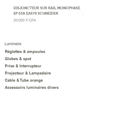
DISJONCTEUR SUR RAIL MONOPHASE
DISJONCTEUR SUR RAIL MO
2P 63A EASY9 SCHNEIDER
2P 32A LEGRAND
Prix
Prix
20 000 F CFA
23 000 F CFA
Luminaire
Réglettes & ampoules
Globes & spot
Prise & Interrupteur
Projecteur & Lampadaire
Cable & Tube orange
Accessoirs luminaires divers
Sanitaire & Plomberie
Sanitaire
Outillage
Outils à main
Agricole