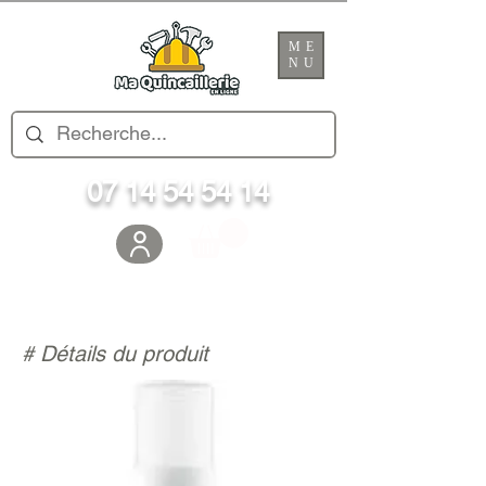
ME
NU
07 14 54 54 14
# Détails du produit