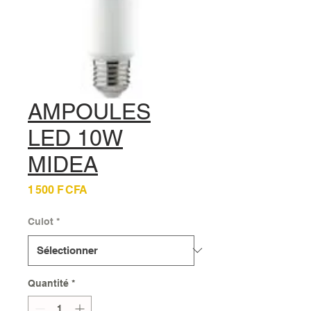
AMPOULES
LED 10W
MIDEA
Prix
1 500 F CFA
Culot
*
Quantité
*