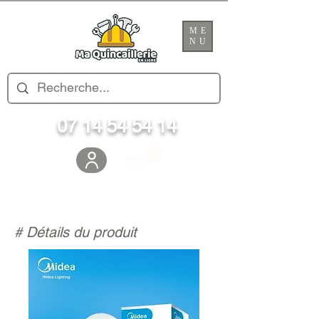
ME
NU
07 14 54 54 14
# Détails du produit