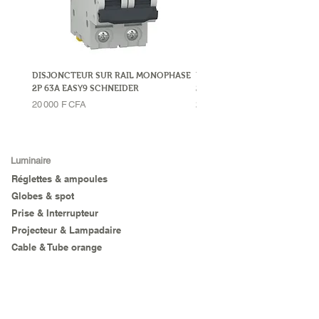
DISJONCTEUR SUR RAIL MONOPHASE
DISJONCTEUR SUR RAIL MO
2P 63A EASY9 SCHNEIDER
2P 32A LEGRAND
Prix
Prix
20 000 F CFA
23 000 F CFA
Luminaire
Réglettes & ampoules
Globes & spot
Prise & Interrupteur
Projecteur & Lampadaire
Cable & Tube orange
Accessoirs luminaires divers
Sanitaire & Plomberie
Sanitaire