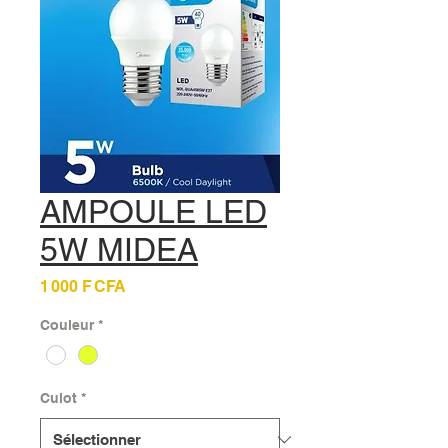
AMPOULE LED
5W MIDEA
Prix
1 000 F CFA
Couleur
*
Culot
*