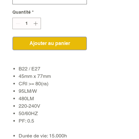
Quantité
*
Ajouter au panier
B22 / E27
45mm x 77mm
CRI >= 80(ra)
95LM/W
480LM
220-240V
50/60HZ
PF: 0.5
Durée de vie: 15.000h