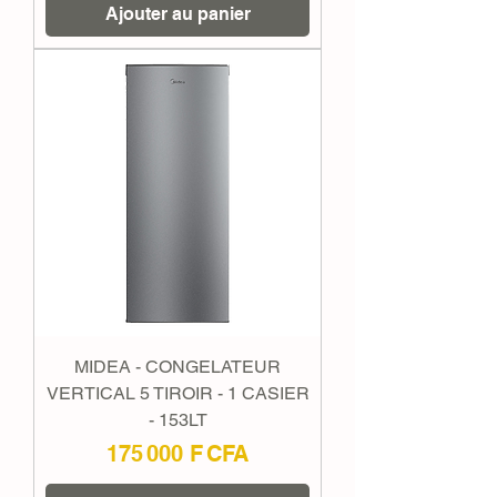
Ajouter au panier
MIDEA - CONGELATEUR
VERTICAL 5 TIROIR - 1 CASIER
- 153LT
Prix
175 000 F CFA