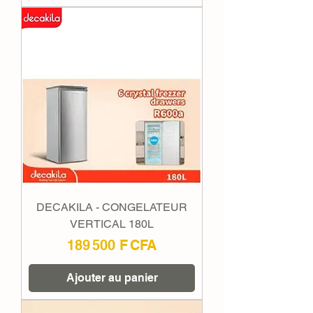
DECAKILA - CONGELATEUR
VERTICAL 180L
Prix
189 500 F CFA
Ajouter au panier