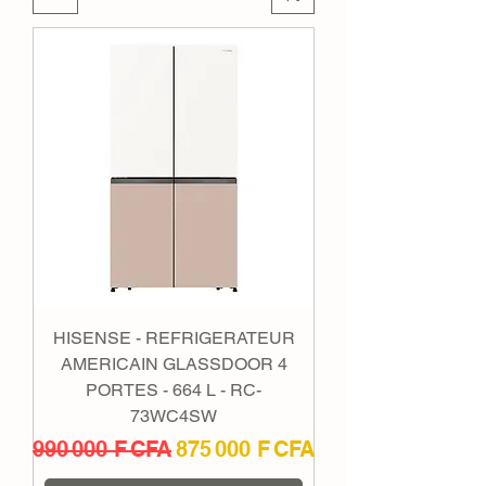
HISENSE - REFRIGERATEUR
AMERICAIN GLASSDOOR 4
PORTES - 664 L - RC-
73WC4SW
Prix original
Prix promotionnel
990 000 F CFA
875 000 F CFA