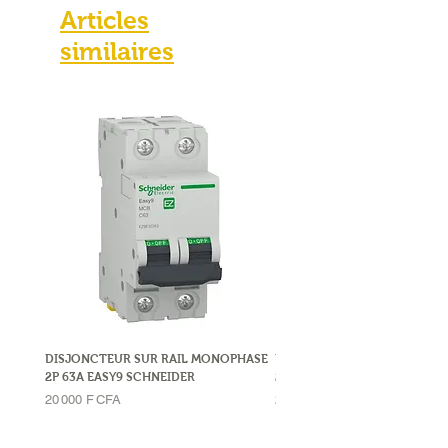
Articles
similaires
DISJONCTEUR SUR RAIL MONOPHASE
DISJONCTEUR SUR RAIL MO
2P 63A EASY9 SCHNEIDER
2P 32A LEGRAND
Prix
Prix
20 000 F CFA
23 000 F CFA