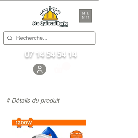
ME
NU
07 14 54 54 14
# Détails du produit