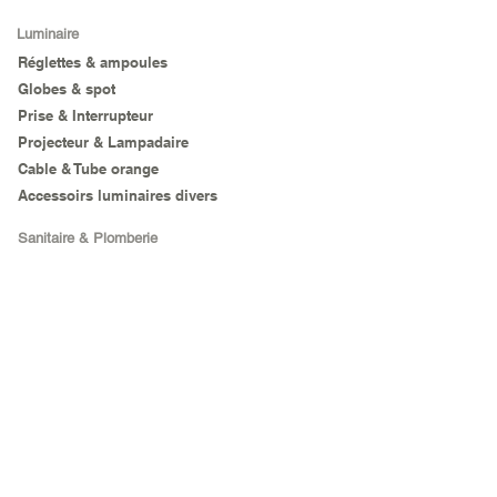
Luminaire
Réglettes & ampoules
Globes & spot
Prise & Interrupteur
Projecteur & Lampadaire
Cable & Tube orange
Accessoirs luminaires divers
Sanitaire & Plomberie
Sanitaire
Outillage
Outils à main
Agricole
Electro Portatif
Matériel de chantier
Sécurité