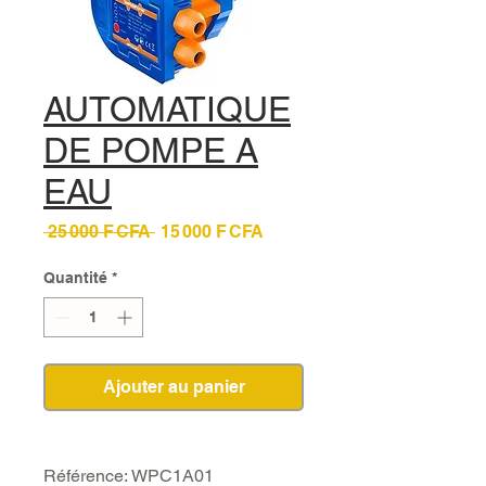
AUTOMATIQUE
DE POMPE A
EAU
Prix
Prix
 25 000 F CFA 
15 000 F CFA
original
promotionnel
Quantité
*
Ajouter au panier
Référence: WPC1A01