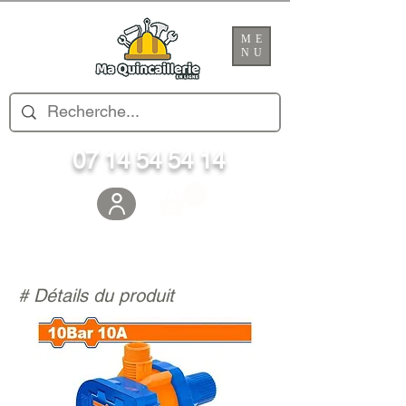
ME
NU
07 14 54 54 14
# Détails du produit