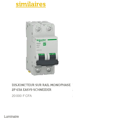
similaires
DISJONCTEUR SUR RAIL MONOPHASE
DISJONCTEUR SUR RAIL MO
2P 63A EASY9 SCHNEIDER
2P 32A LEGRAND
Prix
Prix
20 000 F CFA
23 000 F CFA
Luminaire