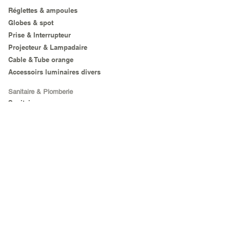
Réglettes & ampoules
Globes & spot
Prise & Interrupteur
Projecteur & Lampadaire
Cable & Tube orange
Accessoirs luminaires divers
Sanitaire & Plomberie
Sanitaire
Outillage
Outils à main
Agricole
Electro Portatif
Matériel de chantier
Sécurité
Electroménager
Réfrigérateur &