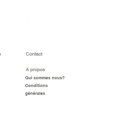
DISJONCTEUR SUR RAIL MONOPHASE 2P 32A LEGRAND
Prix
23 000 F CFA
e
Contact
A propos
Qui sommes nous?
Conditions
générales