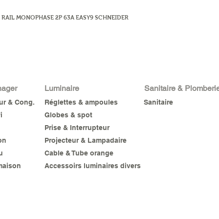
 RAIL MONOPHASE 2P 63A EASY9 SCHNEIDER
nager
Luminaire
Sanitaire & Plomberi
eur & Cong.
Réglettes & ampoules
Sanitaire
i
Globes & spot
Prise & Interrupteur
on
Projecteur & Lampadaire
u
Cable & Tube orange
maison
Accessoirs luminaires divers