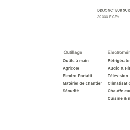
DISJONCTEUR SUR
Prix
20 000 F CFA
Outillage
Electromé
Outils à main
Réfrigérat
Agricole
Audio & Hif
Electro Portatif
Télévision
Matériel de chantier
Climatisati
Sécurité
Chauffe ea
Cuisine & 