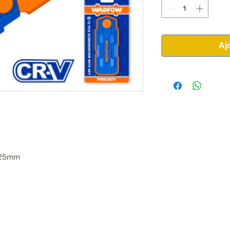
Aj
 25mm