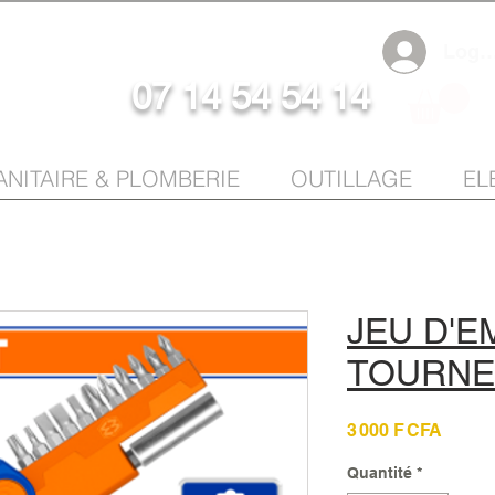
Log I
07 14 54 54 14
ANITAIRE & PLOMBERIE
OUTILLAGE
EL
JEU D'
TOURNE
Prix
3 000 F CFA
Quantité
*