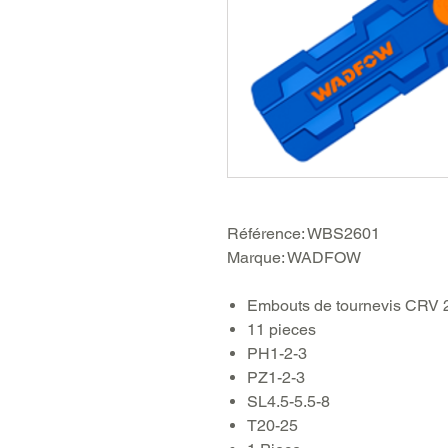
Référence: WBS2601
Marque: WADFOW
Embouts de tournevis CRV
11 pieces
PH1-2-3
PZ1-2-3
SL4.5-5.5-8
T20-25