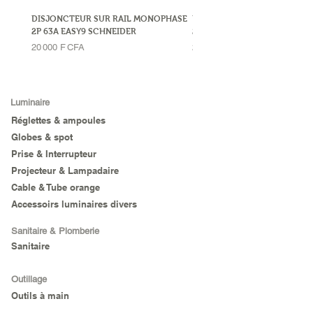
DISJONCTEUR SUR RAIL MONOPHASE
DISJONCTEUR SUR RAIL MO
2P 63A EASY9 SCHNEIDER
2P 32A LEGRAND
Prix
Prix
20 000 F CFA
23 000 F CFA
Luminaire
Réglettes & ampoules
Globes & spot
Prise & Interrupteur
Projecteur & Lampadaire
Cable & Tube orange
Accessoirs luminaires divers
Sanitaire & Plomberie
Sanitaire
Outillage
Outils à main
Agricole