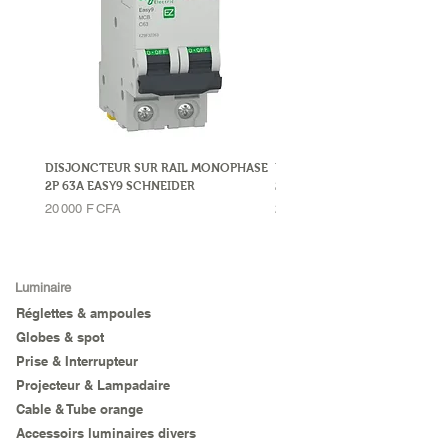
DISJONCTEUR SUR RAIL MONOPHASE
DISJONCTEUR SUR RAIL MO
2P 63A EASY9 SCHNEIDER
2P 32A LEGRAND
Prix
Prix
20 000 F CFA
23 000 F CFA
Luminaire
Réglettes & ampoules
Globes & spot
Prise & Interrupteur
Projecteur & Lampadaire
Cable & Tube orange
Accessoirs luminaires divers