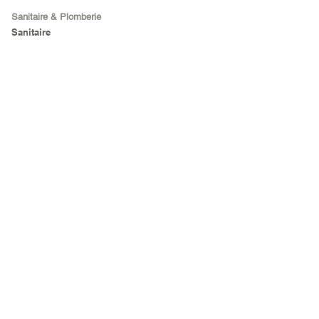
Sanitaire & Plomberie
Sanitaire
Outillage
Outils à main
Agricole
Electro Portatif
Matériel de chantier
Sécurité
Electroménager
Réfrigérateur &
Cong.
Audio & Hifi
Télévision
Climatisation
Chauffe eau
Cuisine & maison