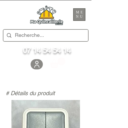
ME
NU
07 14 54 54 14
# Détails du produit