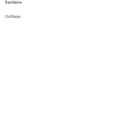
Sanitaire
Outillage
Outils à main
Agricole
Electro Portatif
Matériel de chantier
Sécurité
Electroménager
Réfrigérateur &
Cong.
Audio & Hifi
Télévision
Climatisation
Chauffe eau
Cuisine & maison
Contact