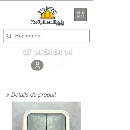
ME
NU
07 14 54 54 14
# Détails du produit