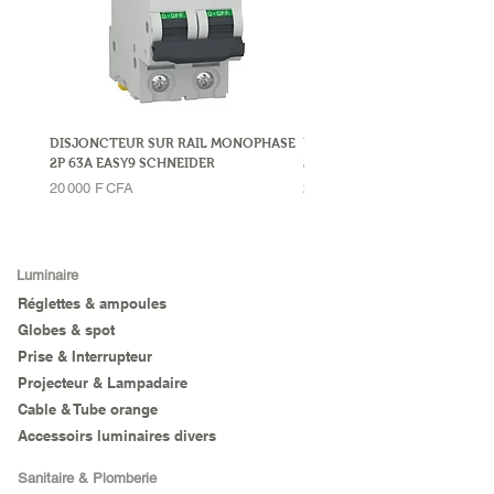
DISJONCTEUR SUR RAIL MONOPHASE
DISJONCTEUR SUR RAIL MO
2P 63A EASY9 SCHNEIDER
2P 32A LEGRAND
Prix
Prix
20 000 F CFA
23 000 F CFA
Luminaire
Réglettes & ampoules
Globes & spot
Prise & Interrupteur
Projecteur & Lampadaire
Cable & Tube orange
Accessoirs luminaires divers
Sanitaire & Plomberie