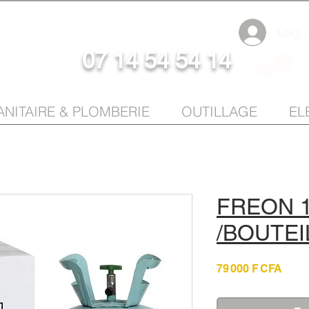
Log I
07 14 54 54 14
ANITAIRE & PLOMBERIE
OUTILLAGE
EL
FREON 1
/BOUTEI
Prix
79 000 F CFA