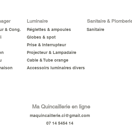
nager
Luminaire
Sanitaire & Plomberi
eur & Cong.
Réglettes & ampoules
Sanitaire
i
Globes & spot
Prise & Interrupteur
on
Projecteur & Lampadaire
u
Cable & Tube orange
maison
Accessoirs luminaires divers
Ma Quincaillerie en ligne
maquincaillerie.ci@gmail.com
07 14 5454 14