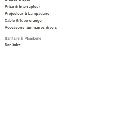
Prise & Interrupteur
Projecteur & Lampadaire
Cable & Tube orange
Accessoirs luminaires divers
Sanitaire & Plomberie
Sanitaire
Outillage
Outils à main
Agricole
Electro Portatif
Matériel de chantier
Sécurité
Electroménager
Réfrigérateur &
Cong.
Audio & Hifi