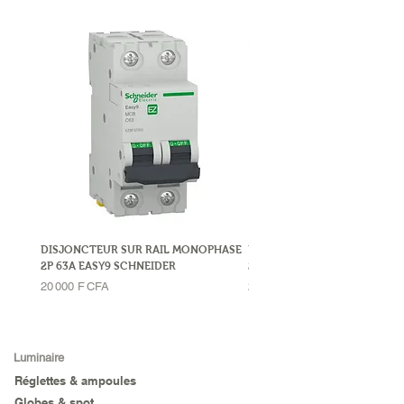
DISJONCTEUR SUR RAIL MONOPHASE
DISJONCTEUR SUR RAIL MO
2P 63A EASY9 SCHNEIDER
2P 32A LEGRAND
Prix
Prix
20 000 F CFA
23 000 F CFA
Luminaire
Réglettes & ampoules
Globes & spot