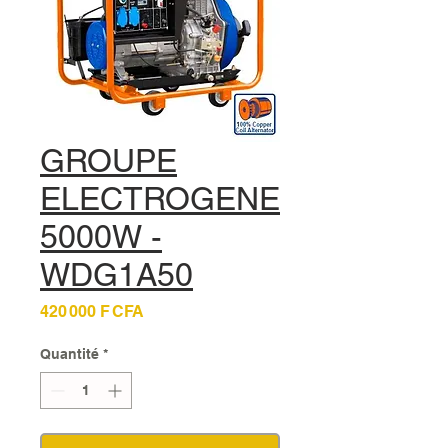
GROUPE
ELECTROGENE
5000W -
WDG1A50
Prix
420 000 F CFA
Quantité
*