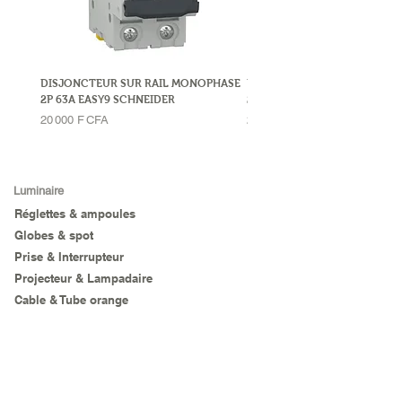
DISJONCTEUR SUR RAIL MONOPHASE
DISJONCTEUR SUR RAIL MO
2P 63A EASY9 SCHNEIDER
2P 32A LEGRAND
Prix
Prix
20 000 F CFA
23 000 F CFA
Luminaire
Réglettes & ampoules
Globes & spot
Prise & Interrupteur
Projecteur & Lampadaire
Cable & Tube orange
Accessoirs luminaires divers
Sanitaire & Plomberie
Sanitaire