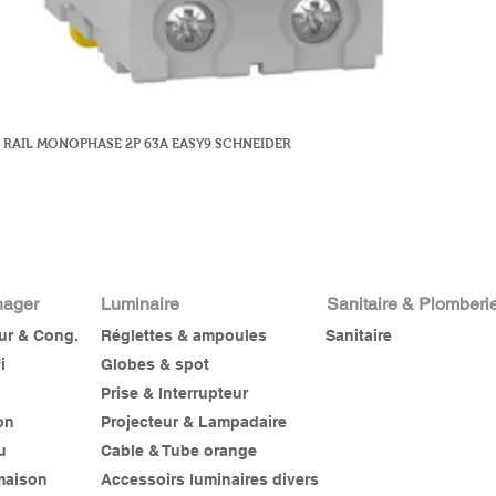
 RAIL MONOPHASE 2P 63A EASY9 SCHNEIDER
nager
Luminaire
Sanitaire & Plomberi
eur & Cong.
Réglettes & ampoules
Sanitaire
i
Globes & spot
Prise & Interrupteur
on
Projecteur & Lampadaire
u
Cable & Tube orange
maison
Accessoirs luminaires divers