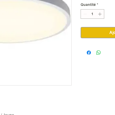
Quantité
*
Aj
 / Jaune