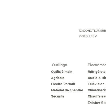
DISJONCTEUR SUR
Prix
20 000 F CFA
Outillage
Electromé
Outils à main
Réfrigérat
Agricole
Audio & Hif
Electro Portatif
Télévision
Matériel de chantier
Climatisati
Sécurité
Chauffe ea
Cuisine & 