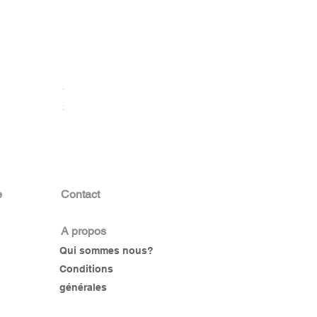
DISJONCTEUR SUR RAIL MONOPHASE 2P 32A LEGRAND
Prix
23 000 F CFA
e
Contact
A propos
Qui sommes nous?
Conditions
générales