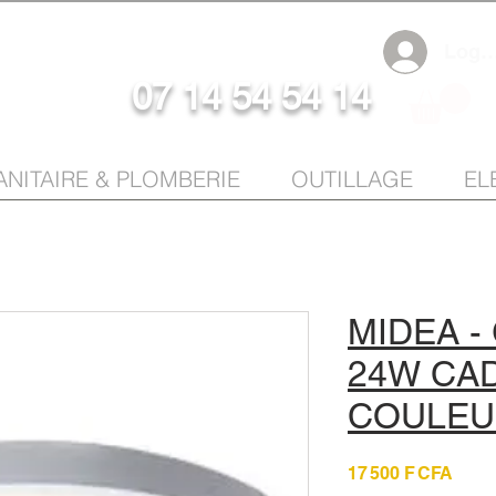
Log I
07 14 54 54 14
ANITAIRE & PLOMBERIE
OUTILLAGE
EL
MIDEA -
24W CA
COULEU
Prix
17 500 F CFA