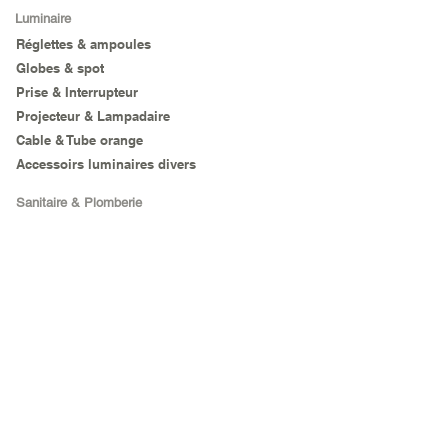
Luminaire
Réglettes & ampoules
Globes & spot
Prise & Interrupteur
Projecteur & Lampadaire
Cable & Tube orange
Accessoirs luminaires divers
Sanitaire & Plomberie
Sanitaire
Outillage
Outils à main
Agricole
Electro Portatif
Matériel de chantier
Sécurité
Electroménager