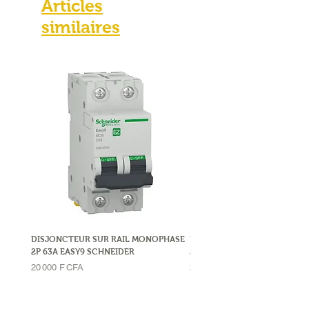
Articles
similaires
DISJONCTEUR SUR RAIL MONOPHASE
DISJONCTEUR SUR RAIL MO
2P 63A EASY9 SCHNEIDER
2P 32A LEGRAND
Prix
Prix
20 000 F CFA
23 000 F CFA