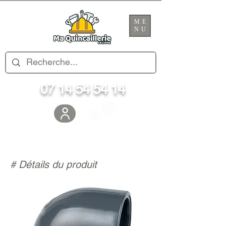
ME
NU
07 14 54 54 14
# Détails du produit