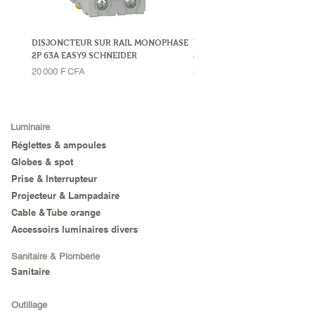
DISJONCTEUR SUR RAIL MONOPHASE
DISJONCTEUR SUR RAIL MO
2P 63A EASY9 SCHNEIDER
2P 32A LEGRAND
Prix
Prix
20 000 F CFA
23 000 F CFA
Luminaire
Réglettes & ampoules
Globes & spot
Prise & Interrupteur
Projecteur & Lampadaire
Cable & Tube orange
Accessoirs luminaires divers
Sanitaire & Plomberie
Sanitaire
Outillage