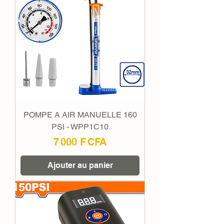
POMPE A AIR MANUELLE 160
PSI - WPP1C10
Prix
7 000 F CFA
Ajouter au panier