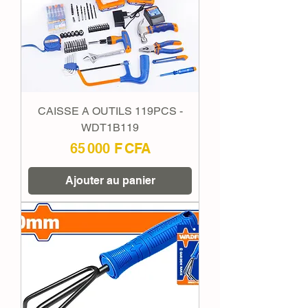
CAISSE A OUTILS 119PCS -
WDT1B119
Prix
65 000 F CFA
Ajouter au panier