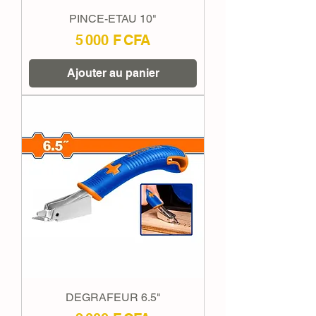
PINCE-ETAU 10"
Prix
5 000 F CFA
Ajouter au panier
DEGRAFEUR 6.5"