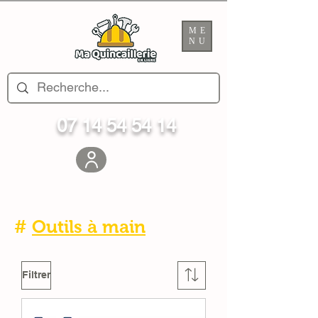
ME
NU
07 14 54 54 14
#
Outils à main
Filtrer