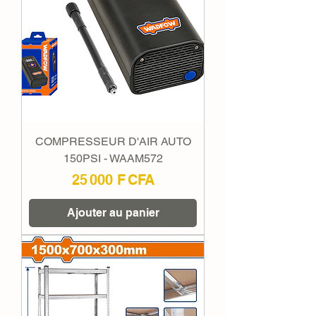
COMPRESSEUR D'AIR AUTO
150PSI - WAAM572
Prix
25 000 F CFA
Ajouter au panier