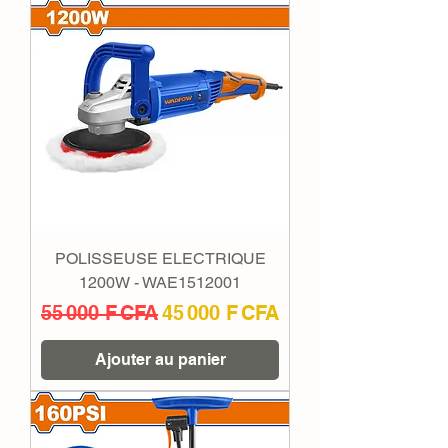
POLISSEUSE ELECTRIQUE
1200W - WAE1512001
Prix original
Prix promotionnel
55 000 F CFA
45 000 F CFA
Ajouter au panier