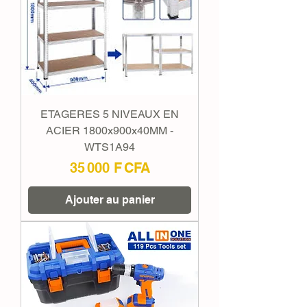
ETAGERES 5 NIVEAUX EN
ACIER 1800x900x40MM -
WTS1A94
Prix
35 000 F CFA
Ajouter au panier